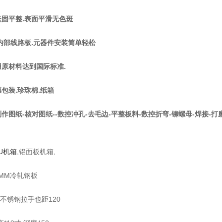
坚固平整.表面平滑无色斑
.内部线路板.元器件安装简单轻松
用原材料达到国际标准.
膜包装.珍珠棉.纸箱
制作图纸-核对图纸--数控冲孔-去毛边-平整板料-数控折弯-铆螺母-焊接-打
U机箱
,铝面板机箱,
2MM冷轧钢板
4不锈钢拉手也距120