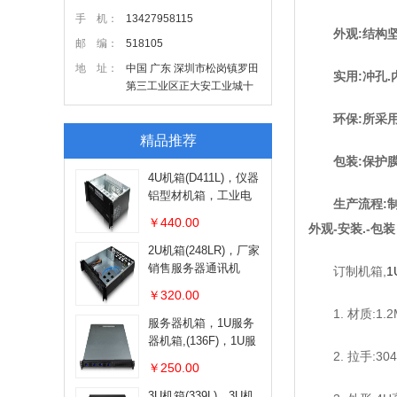
手 机：
13427958115
外观:结构
邮 编：
518105
地 址：
中国 广东 深圳市松岗镇罗田
实用:冲孔
第三工业区正大安工业城十
五栋
环保:所采
精品推荐
包装:保护
4U机箱(D411L)，仪器
铝型材机箱，工业电
生产流程:
脑服务器机箱，工控
￥440.00
外观-安装.-包装
机箱方便拆装
2U机箱(248LR)，厂家
销售服务器通讯机
订制机箱,
1
箱，深圳工控机箱,工
￥320.00
控小机箱
1. 材质:1.
服务器机箱，1U服务
器机箱,(136F)，1U服
2. 拉手:30
务器机箱生产，机箱
￥250.00
机箱加工
3U机箱(339L)，3U机