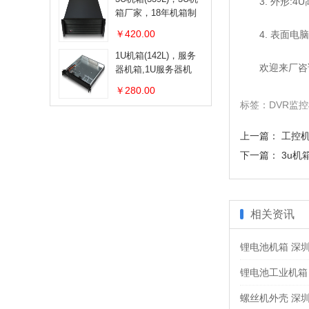
3. 外形:4U高
箱厂家，18年机箱制
造经验，价格优惠
￥420.00
4. 表面电脑
1U机箱(142L)，服务
欢迎来厂咨询
器机箱,1U服务器机
箱,三鑫生产厂家
￥280.00
标签：DVR监
上一篇：
工控机
下一篇：
3u机
相关资讯
锂电池机箱 深
锂电池工业机箱
螺丝机外壳 深