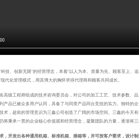
技、创新无限”的经营理念，本着“以人为本、质量为先、顾客至上、追
001”现代化管理模式，用其博大的胸怀求得代理商和顾客共同成长。
高级工程师组成的技术咨询委员会，对公司的加工工艺、技术参数、品
列产品已被众多用户认同，具备了与同类产品同台竞技的实力。独特的企
技术，超前的管理意识为三鑫公司创造了广阔的市场空间。三鑫的今天有
仍将秉承一贯的企业核心价值观和经营理念，凝聚团队的力量，逐渐将三
求，开发出各种通用机箱、标准机箱、插箱等，并可按客户要求，设计制